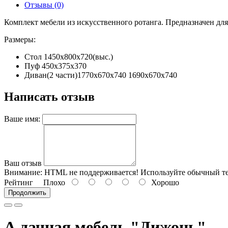
Отзывы (0)
Комплект мебели из искусственного ротанга. Предназначен дл
Размеры:
Стол 1450х800х720(выс.)
Пуф 450х375х370
Диван(2 части)1770х670х740 1690х670х740
Написать отзыв
Ваше имя:
Ваш отзыв
Внимание:
HTML не поддерживается! Используйте обычный те
Рейтинг
Плохо
Хорошо
Продолжить
А дачная мебель "Дижонь"