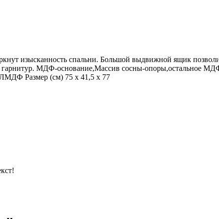
кнут изысканность спальни. Большой выдвижной ящик позволит
ный гарнитур. МДФ-основание,Массив сосны-опоры,остальное М
ЛМДФ Размер (см) 75 х 41,5 х 77
кст!