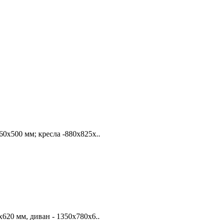
60х500 мм; кресла -880х825х..
х620 мм, диван - 1350х780х6..